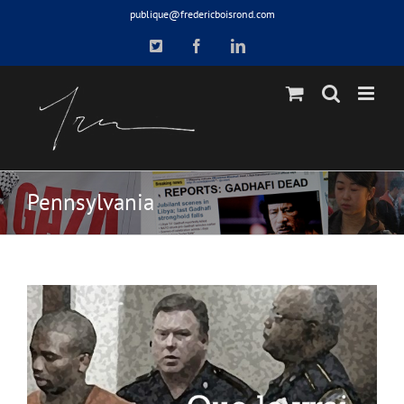
Skip
publique@fredericboisrond.com
to
X
Facebook
LinkedIn
content
Pennsylvania