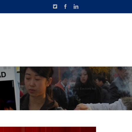
X
Facebook
LinkedIn
N DE CAUSETTE
CONTACT
Home
Tag:
Provincial Elections Act