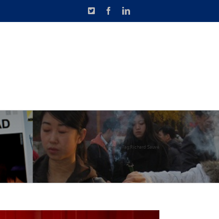
X
Facebook
LinkedIn
N DE CAUSETTE
CONTACT
Home
Tag:
Richard Sauvé