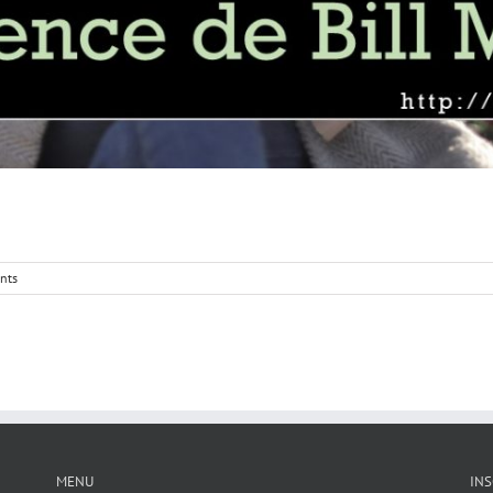
nts
MENU
INS