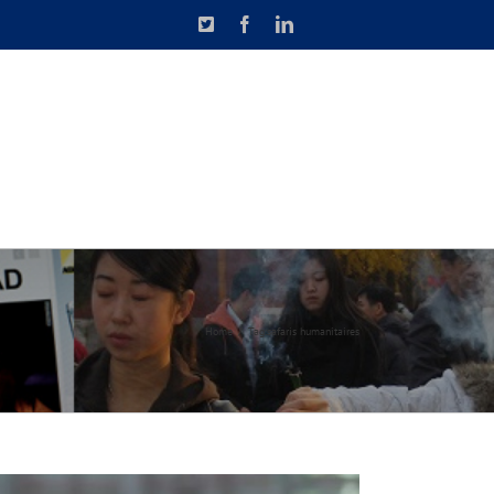
X
Facebook
LinkedIn
N DE CAUSETTE
CONTACT
Home
Tag:
safaris humanitaires