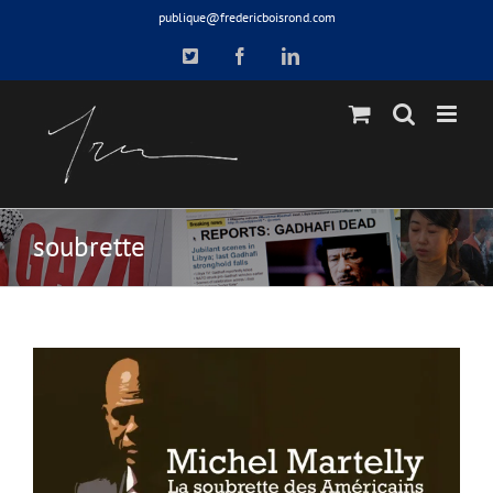
Skip
publique@fredericboisrond.com
to
X
Facebook
LinkedIn
content
soubrette