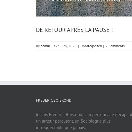
DE RETOUR APRÈS LA PAUSE !
By
admin
|
avril 9th, 2020
|
Uncategorized
|
2 Comments
FREDERIC BOISROND
Je suis Frédéric Boisrond… un personnage décapant
un auteur percutant, un Sociologue plus
infréquentable que jamais.