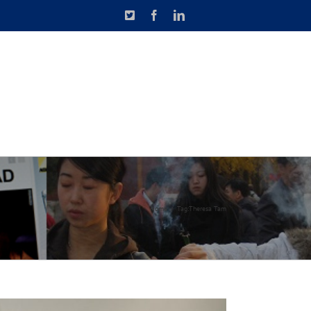
X
Facebook
LinkedIn
N DE CAUSETTE
CONTACT
Home
Tag:
Theresa Tam