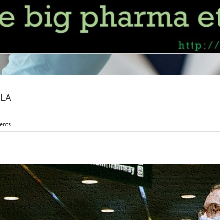
ULA
ents