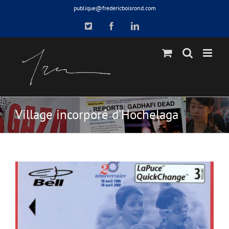
Skip
publique@fredericboisrond.com
to
X
Facebook
LinkedIn
content
Village incorporé d’Hochelaga