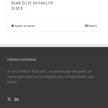
D’UNE ÉLITE EN FAILLITE
32.20
$
Ajouter au panier
Details
FREDERIC BOISROND
Je suis Frédéric Boisrond… un personnage décapant, un
auteur percutant, un Sociologue plus infréquentable que
jamais.