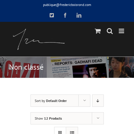
Skip
publique@fredericboisrond.com
to
X
Facebook
LinkedIn
content
Non classé
Sort by
Default Order
Show
12 Products