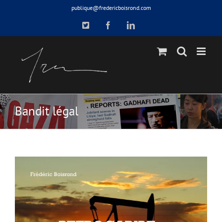
Skip
publique@fredericboisrond.com
to
X
Facebook
LinkedIn
content
Bandit légal