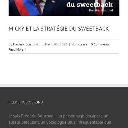
MICKY ET LA STRATÉGIE DU SWEETBACK
By
Frederic Boisrond
|
juillet 13th, 2021
|
Non classé
|
0 Comments
Read More
FREDERIC BOISROND
Je suis Frédéric Boisrond… un personnage décapant, un
auteur percutant, un Sociologue plus infréquentable que