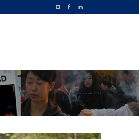
X
Facebook
LinkedIn
N DE CAUSETTE
CONTACT
Home
Tag:
Boniface Alexandre