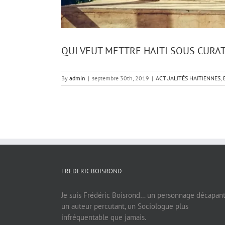
QUI VEUT METTRE HAITI SOUS CURA
By
admin
|
septembre 30th, 2019
|
ACTUALITÉS HAITIENNES
,
FREDERIC BOISROND
Je suis Frédéric Boisrond… un personnage décapant
un auteur percutant, un Sociologue plus
infréquentable que jamais.