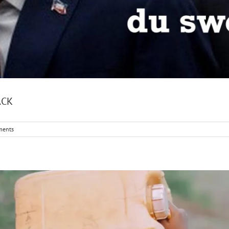
ACK
ments