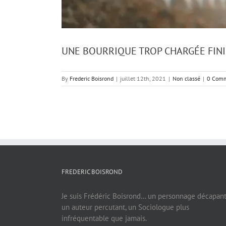
UNE BOURRIQUE TROP CHARGÉE FINI
By
Frederic Boisrond
|
juillet 12th, 2021
|
Non classé
|
0 Com
FREDERIC BOISROND
Je suis Frédéric Boisrond… un personnage décapant
un auteur percutant, un Sociologue plus
infréquentable que jamais.