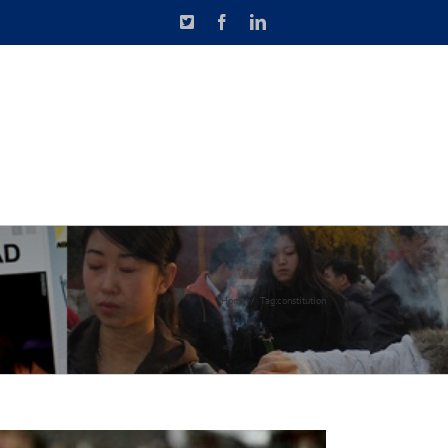
X
Facebook
LinkedIn
N DE CAUSETTE
CONTACT
Home
Tag:
constitution