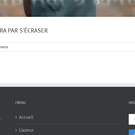
RA PAR S’ÉCRASER
ments
MENU
INS
,
Accueil
L’auteur