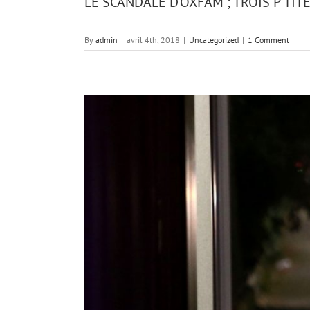
LE SCANDALE D’OXFAM ; TROIS P’TITE
By
admin
|
avril 4th, 2018
|
Uncategorized
|
1 Comment