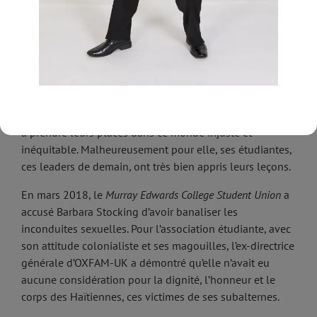
d’impécunieuses désespérées, est aujourd’hui
Team
Leader
pour OXFAM-UK au Siège social d’Oxford. C’est
aux Philippines que Raphael Mutiku poursuit sa carrière
avec le
Catholic Agency For Overseas Development
(CAFOD).
Barbara Stocking est aujourd’hui la Présidente du
Murray
Edwards College
. L’institution qu’elle dirige a pour mission
de préparer des jeunes femmes à défendre leurs droits et
à prendre leurs places dans ce monde injuste et
inéquitable. Malheureusement pour elle, ses étudiantes,
ces leaders de demain, ont très bien appris leurs leçons.
En mars 2018, le
Murray Edwards College Student Union
a
accusé Barbara Stocking d’avoir banaliser les
inconduites sexuelles. Pour l’association étudiante, avec
son attitude colonialiste et ses magouilles, l’ex-directrice
générale d’OXFAM-UK a démontré qu’elle n’avait eu
aucune considération pour la dignité, l’honneur et le
corps des Haïtiennes, ces victimes de ses subalternes.