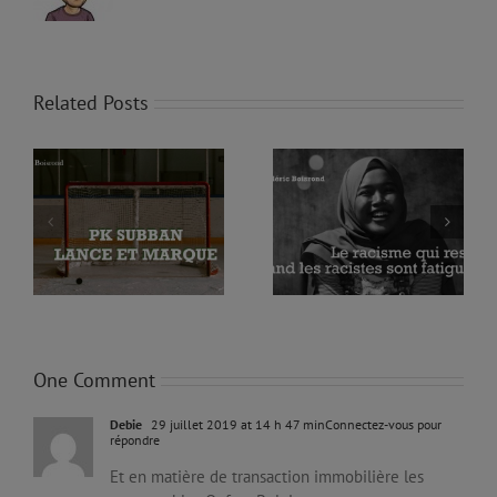
Related Posts
LE RACISME QUI RESTE
T
PETROCARIBE… UN
QUAND LES RACISTES
TROU SANS FONDS
SONT FATIGUÉS
One Comment
Debie
29 juillet 2019 at 14 h 47 min
Connectez-vous pour
répondre
Et en matière de transaction immobilière les