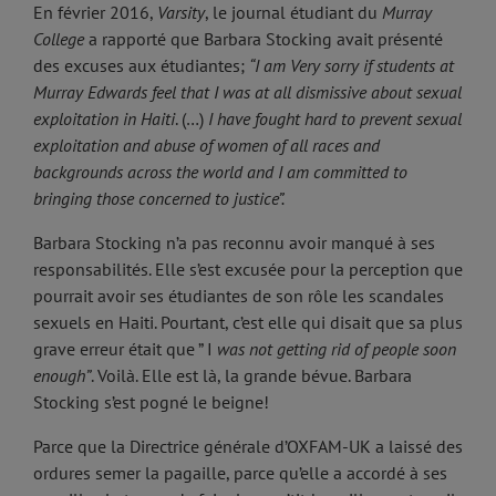
En février 2016,
Varsity
, le journal étudiant du
Murray
College
a rapporté que Barbara Stocking avait présenté
des excuses aux étudiantes;
“I am Very sorry if students at
Murray Edwards feel that I was at all dismissive about sexual
exploitation in Haiti
. (…)
I have fought hard to prevent sexual
exploitation and abuse of women of all races and
backgrounds across the world and I am committed to
bringing those concerned to justice”.
Barbara Stocking n’a pas reconnu avoir manqué à ses
responsabilités. Elle s’est excusée pour la perception que
pourrait avoir ses étudiantes de son rôle les scandales
sexuels en Haiti. Pourtant, c’est elle qui disait que sa plus
grave erreur était que ” I
was not getting rid of people soon
enough”
. Voilà. Elle est là, la grande bévue. Barbara
Stocking s’est pogné le beigne!
Parce que la Directrice générale d’OXFAM-UK a laissé des
ordures semer la pagaille, parce qu’elle a accordé à ses