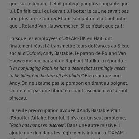
que, sur le terrain, il était protégé par plus coupable que
lui. En fait, celui qui devait lui botter le cul, ne savait pas
non plus où se fourrer. Et oui, son patron était nul autre
que… Roland Van Hauwermeiren. Si ce n’était que ça!!!
Lorsque les employées d’OXFAM-UK en Haïti ont
finalement réussi à transmettre leurs doléances au Siège
social d’Oxford, Andy Bastable, le patron de Roland Van
Hauwermeiren, parlant de Raphael Mutiku, a répondu :
“
I’m not judging Raph, he has a desire that seemingly needs
to be filled.
Can he turn off his libido?
” Bien sur que non
Andy. On ne s’calme pas le pompon en tirant au poignet.
On n’éteint pas une libido en criant ciseaux ni en faisant
pinceau.
La seule préoccupation avouée d’Andy Bastable était
d’étouffer l’affaire. Pour lui, il n’y a qu’un seul problème,
“
Raph has not been discreet”
. Dans une autre missive il
ajoute que rien dans les règlements internes d’OXFAM-