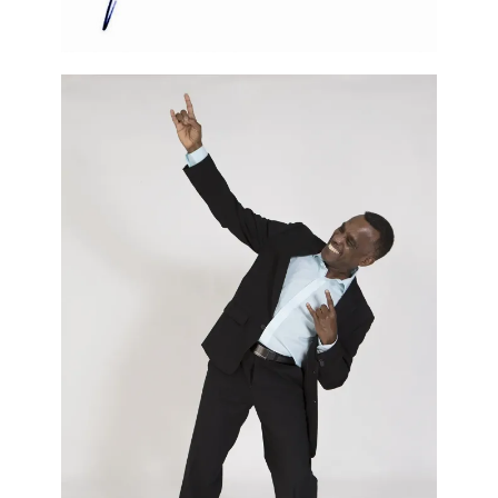
Le
Times
du 22 février 2018 confirme que c’est pour ne
pas ternir la réputation d’OXFAM-UK que Barbara
Stocking a permis que soient organisés les départs des
employés fautifs. Son organisation n’a pas avisé les
autorités haïtiennes de leurs crimes tout en sachant que
la prostitution et la pédophilie sont illégales en Haïti.
Le problème c’est qu’il s’est écoulé plus de 12 mois entre
le premier avertissement servi à Raphael Mutiku et
l’organisation de son départ. Le drame est qu’en tentant
de cacher l’affaire Mutiku, les gestionnaires d’OXFAM-UK
ont gardé ce maquereau dans leurs rangs pendant près
de 2 ans.
Résultats du
Cover-up
de la Dame, Roland Van
Hauwermeiren jouit sagement sa retraite en Belgique.
Andy Bastable qui a ouvertement cautionné, au nom de
son organisation, le recours à la prostitution