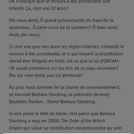
UK n’indique que le recours à des prostituées soit
interdit. Ça, c’est vrai. Et alors!
Dis-nous Andy, Ô grand jurisconsulte, du haut de ta
splendeur…Éclaire-nous de ta lumière!!! Ô bien-aimé
Andy, dis-nous;
Si c’est vrai que rien dans les règles internes, n’interdit le
recours à des prostituées, et si par hasard la prostitution
devait être illégale en Haïti, est-ce que la loi d’OXFAM-
UK aurait préséance sur les lois de ce pays souverain?
Pas sûr mon Andy, pas sûr p’entoute!
Au plus haut sommet de la chaine de commandement,
se trouvait Barbara Stocking, la patronne de Andy
Bastable. Pardon… Dame Barbara Stocking.
Si elle porte le titre de
Dame
, c’est parce que Barbara
Stocking a reçu en 2008,
The
Order of the British
Empire
qui salue sa contribution exceptionnelle au sein