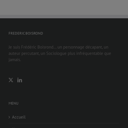
FREDERIC BOISROND
Je suis Frédéric Boisrond… un personnage décapant, un
auteur percutant, un Sociologue plus infréquentable que
jamais.
MENU
Accueil