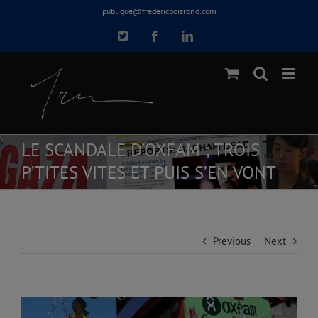
Skip
publique@fredericboisrond.com
to
X
Facebook
LinkedIn
content
LE SCANDALE D’OXFAM ; TROIS
P’TITES VITES ET PUIS S’EN VONT
Previous
Next
View