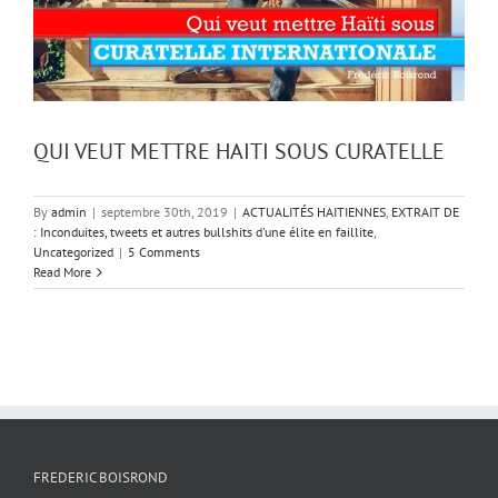
QUI VEUT METTRE HAITI SOUS CURATELLE
By
admin
|
septembre 30th, 2019
|
ACTUALITÉS HAITIENNES
,
EXTRAIT DE
: Inconduites, tweets et autres bullshits d'une élite en faillite
,
Uncategorized
|
5 Comments
Read More
FREDERIC BOISROND