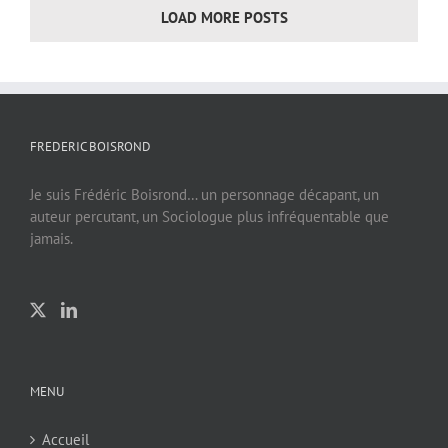
LOAD MORE POSTS
FREDERIC BOISROND
Je suis Frédéric Boisrond… un personnage décapant, un
auteur percutant, un Sociologue plus infréquentable que
jamais.
MENU
Accueil