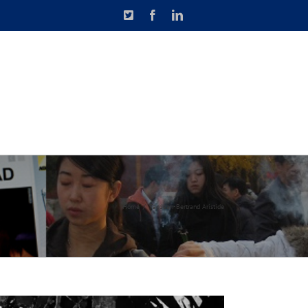
X
Facebook
LinkedIn
N DE CAUSETTE
CONTACT
Home
Tag:
Jean-Bertrand Aristide