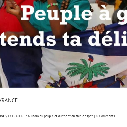
IVRANCE
NNES
,
EXTRAIT DE : Au nom du peuple et du fric et du sain d'esprit
|
0 Comments